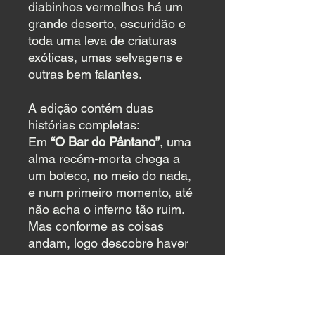
diabinhos vermelhos há um
grande deserto, escuridão e
toda uma leva de criaturas
exóticas, umas selvagens e
outras bem falantes.
A edição contém duas
histórias completas:
Em
“O Bar do Pântano”
, uma
alma recém-morta chega a
um boteco, no meio do nada,
e num primeiro momento, até
não acha o inferno tão ruim.
Mas conforme as coisas
andam, logo descobre haver
motivos para o lugar se
chamar inferno.
Em
“O Portão do Inferno”
,
temos um grupo de almas